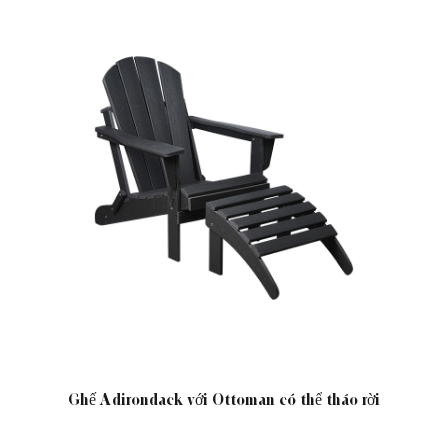
Ghế Adirondack với Ottoman có thể tháo rời
Ghế bàn