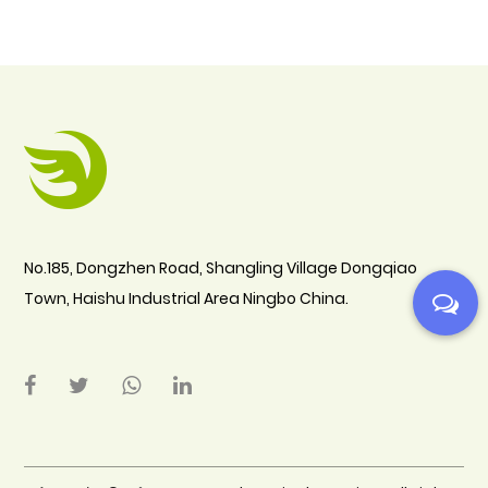
No.185, Dongzhen Road, Shangling Village Dongqiao
Town, Haishu Industrial Area Ningbo China.