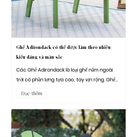
Ghế Adirondack có thể được làm theo nhiều
kiểu dáng và màu sắc
Các Ghế Adirondack là loại ghế nằm ngoài
trời có phần lưng tựa cao, tay vịn rộng. Ghế
phía...
Đọc thêm