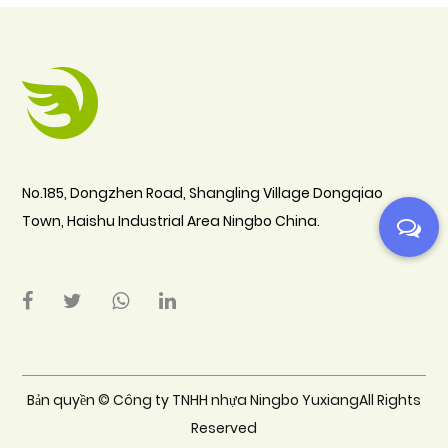
No.185, Dongzhen Road, Shangling Village Dongqiao
Town, Haishu Industrial Area Ningbo China.
Bản quyền ©
Công ty TNHH nhựa Ningbo YuxiangAll Rights
Reserved