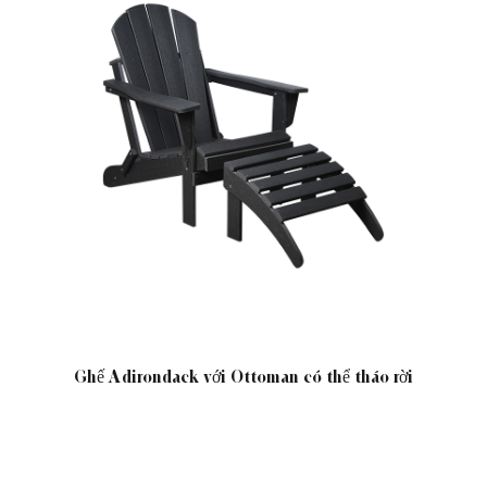
Ghế Adirondack với Ottoman có thể tháo rời
Ghế b